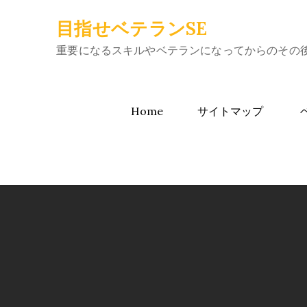
Skip
目指せベテランSE
to
content
重要になるスキルやベテランになってからのその
Home
サイトマップ