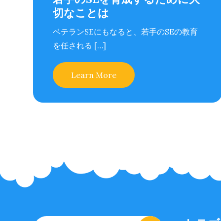
切なことは
ベテランSEにもなると、若手のSEの教育
を任される […]
Learn More