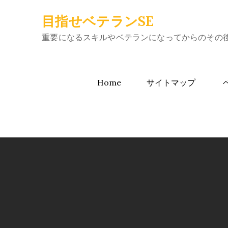
Skip
目指せベテランSE
to
content
重要になるスキルやベテランになってからのその
Home
サイトマップ