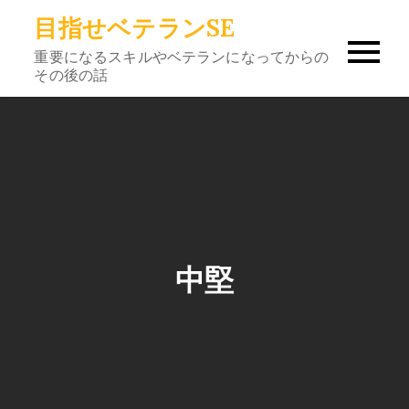
Skip
目指せベテランSE
to
重要になるスキルやベテランになってからの
content
その後の話
中堅